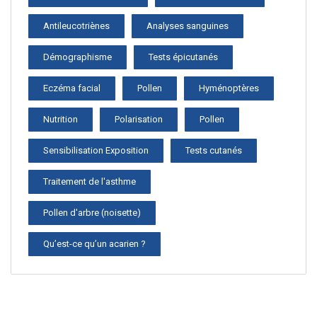
Antileucotriènes
Analyses sanguines
Démographisme
Tests épicutanés
Eczéma facial
Pollen
Hyménoptères
Nutrition
Polarisation
Pollen
Sensibilisation Exposition
Tests cutanés
Traitement de l'asthme
Pollen d'arbre (noisette)
Qu’est-ce qu’un acarien ?