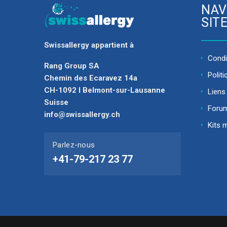
NAV
SIT
Swissallergy appartient à
Condit
Rang Group SA
Politi
Chemin des Ecaravez 14a
CH-1092 I Belmont-sur-Lausanne
Liens 
Suisse
Foru
info@swissallergy.ch
Kits 
Parlez-nous
+41-79-217 23 77