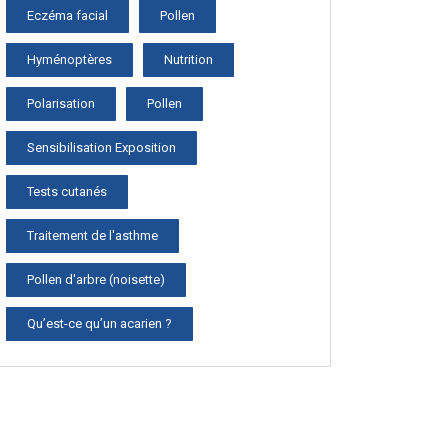
Eczéma facial
Pollen
Hyménoptères
Nutrition
Polarisation
Pollen
Sensibilisation Exposition
Tests cutanés
Traitement de l'asthme
Pollen d'arbre (noisette)
Qu’est-ce qu’un acarien ?