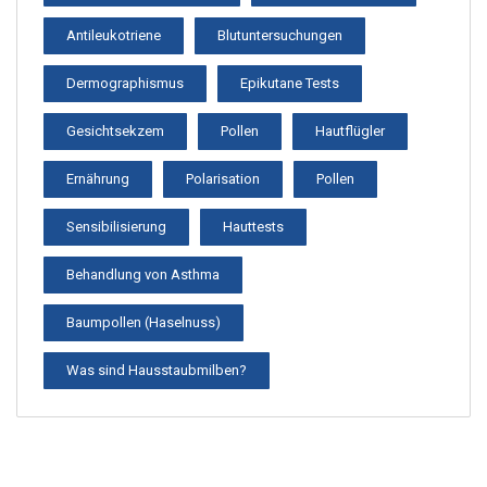
Antileukotriene
Blutuntersuchungen
Dermographismus
Epikutane Tests
Gesichtsekzem
Pollen
Hautflügler
Ernährung
Polarisation
Pollen
Sensibilisierung
Hauttests
Behandlung von Asthma
Baumpollen (Haselnuss)
Was sind Hausstaubmilben?