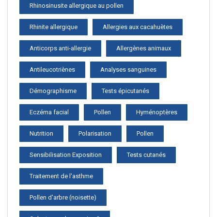
Rhinosinusite allergique au pollen
Rhinite allergique
Allergies aux cacahuètes
Anticorps anti-allergie
Allergènes animaux
Antileucotriènes
Analyses sanguines
Démographisme
Tests épicutanés
Eczéma facial
Pollen
Hyménoptères
Nutrition
Polarisation
Pollen
Sensibilisation Exposition
Tests cutanés
Traitement de l'asthme
Pollen d'arbre (noisette)