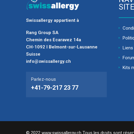
SIT
Swissallergy appartient à
Condit
Rang Group SA
Politi
Chemin des Ecaravez 14a
CH-1092 I Belmont-sur-Lausanne
Liens 
Suisse
Foru
info@swissallergy.ch
Kits 
Parlez-nous
+41-79-217 23 77
© 2022 www.swissallergy.ch Tous les droits sont réser