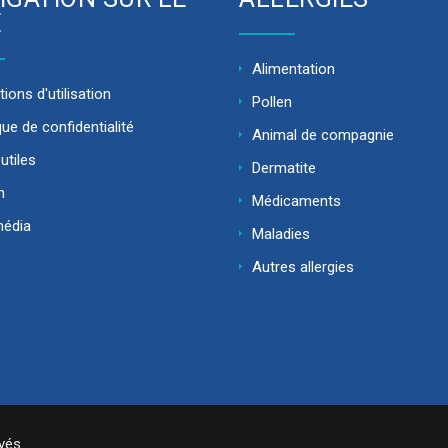
E
Alimentation
ions d'utilisation
Pollen
que de confidentialité
Animal de compagnie
utiles
Dermatite
m
Médicaments
média
Maladies
Autres allergies
vés.