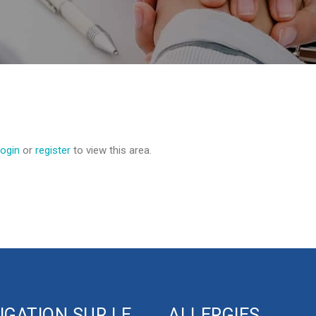
login
or
register
to view this area.
IGATION SUR LE
ALLERGIES