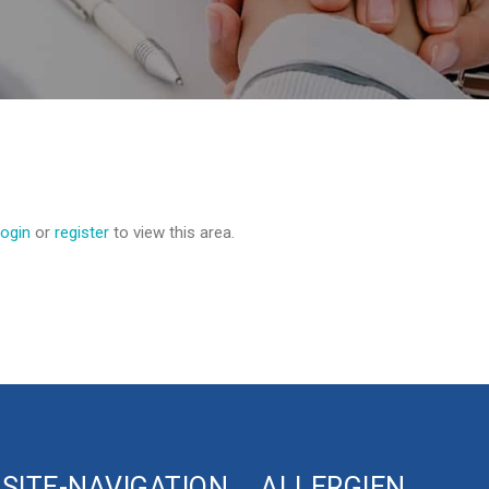
login
or
register
to view this area.
SITE-NAVIGATION
ALLERGIEN