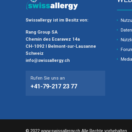
Swissallergy ist im Besitz von:
Nutz
Daten
Rang Group SA
Chemin des Ecaravez 14a
Nützl
CH-1092 I Belmont-sur-Lausanne
Foru
Schweiz
Media
info@swissallergy.ch
Rufen Sie uns an
+41-79-217 23 77
© 2022 www.swissallergy.ch Alle Rechte vorbehalten.