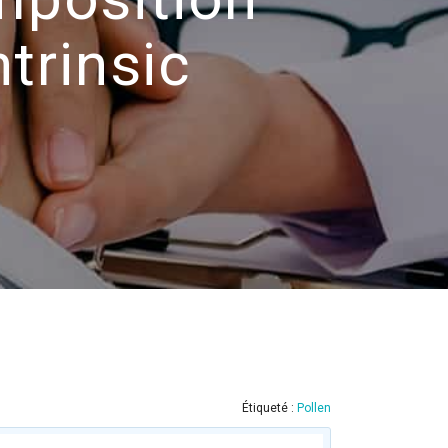
trinsic
Étiqueté :
Pollen