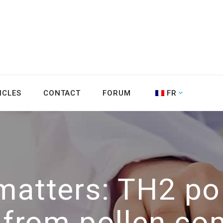
ICLES
CONTACT
FORUM
FR
matters: TH2 pol
g from pollen co