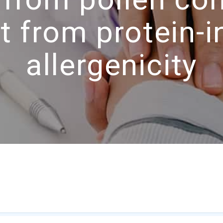
t from protein-in
allergenicity