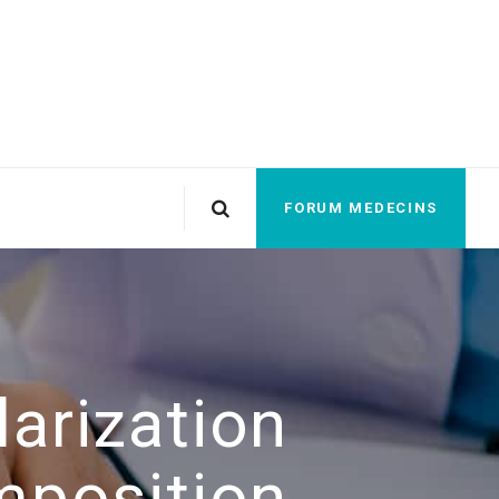
FORUM MEDECINS
arization
mposition