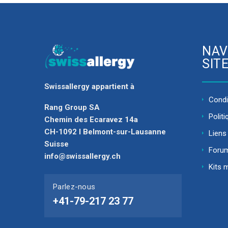
NAV
SIT
Swissallergy appartient à
Condit
Rang Group SA
Politi
Chemin des Ecaravez 14a
CH-1092 I Belmont-sur-Lausanne
Liens 
Suisse
Foru
info@swissallergy.ch
Kits 
Parlez-nous
+41-79-217 23 77