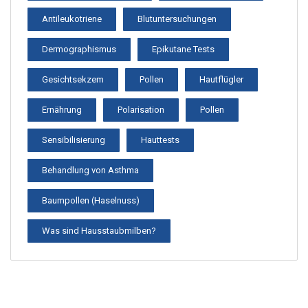
Antileukotriene
Blutuntersuchungen
Dermographismus
Epikutane Tests
Gesichtsekzem
Pollen
Hautflügler
Ernährung
Polarisation
Pollen
Sensibilisierung
Hauttests
Behandlung von Asthma
Baumpollen (Haselnuss)
Was sind Hausstaubmilben?