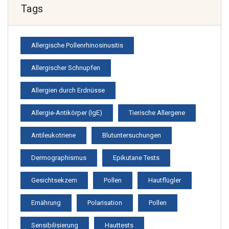
Tags
Allergische Pollenrhinosinusitis
Allergischer Schnupfen
Allergien durch Erdnüsse
Allergie-Antikörper (IgE)
Tierische Allergene
Antileukotriene
Blutuntersuchungen
Dermographismus
Epikutane Tests
Gesichtsekzem
Pollen
Hautflügler
Ernährung
Polarisation
Pollen
Sensibilisierung
Hauttests