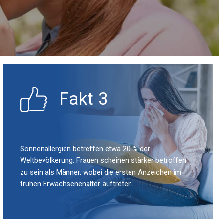
Fakt 3
Sonnenallergien betreffen etwa 20 % der
Weltbevölkerung. Frauen scheinen stärker betroffen
zu sein als Männer, wobei die ersten Anzeichen im
frühen Erwachsenenalter auftreten.