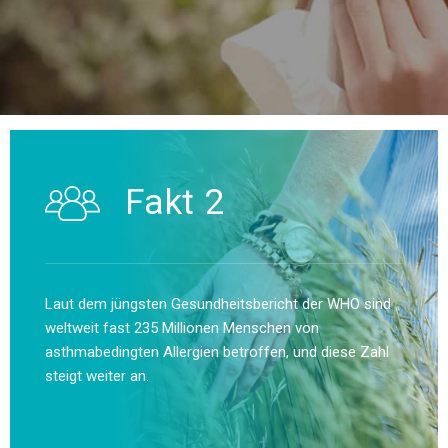
Fakt 2
Laut dem jüngsten Gesundheitsbericht der WHO sind
weltweit fast 235 Millionen Menschen von
asthmabedingten Allergien betroffen, und diese Zahl
steigt weiter an.