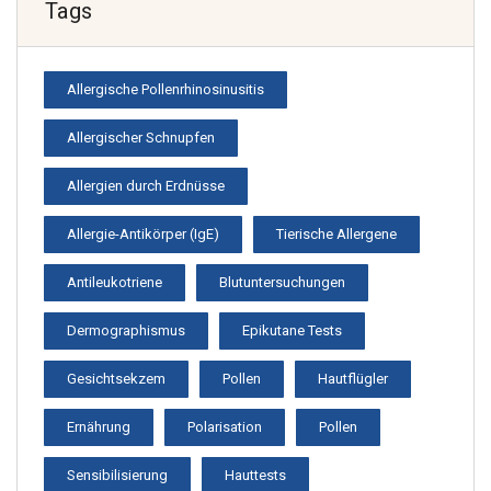
Tags
Allergische Pollenrhinosinusitis
Allergischer Schnupfen
Allergien durch Erdnüsse
Allergie-Antikörper (IgE)
Tierische Allergene
Antileukotriene
Blutuntersuchungen
Dermographismus
Epikutane Tests
Gesichtsekzem
Pollen
Hautflügler
Ernährung
Polarisation
Pollen
Sensibilisierung
Hauttests