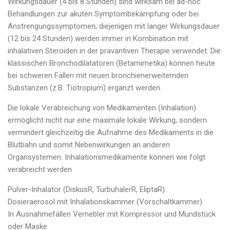
Wirkungsdauer (4 bis 8 Stunden) sind wirksam bei ad-hoc
Behandlungen zur akuten Symptombekämpfung oder bei
Anstrengungssymptomen; diejenigen mit langer Wirkungsdauer
(12 bis 24 Stunden) werden immer in Kombination mit
inhalativen Steroiden in der prävantiven Therapie verwendet. Die
klassischen Bronchodilatatoren (Betamimetika) können heute
bei schweren Fällen mit neuen bronchienerweiternden
Substanzen (z.B. Tiotropium) ergänzt werden.
Die lokale Verabreichung von Medikamenten (Inhalation)
ermöglicht nicht nur eine maximale lokale Wirkung, sondern
vermindert gleichzeitig die Aufnahme des Medikaments in die
Blutbahn und somit Nebenwirkungen an anderen
Organsystemen. Inhalationsmedikamente können wie folgt
verabreicht werden
Pulver-Inhalator (DiskusR, TurbuhalerR, EliptaR)
Dosieraerosol mit Inhalationskammer (Vorschaltkammer)
In Ausnahmefällen Vernebler mit Kompressor und Mundstück
oder Maske