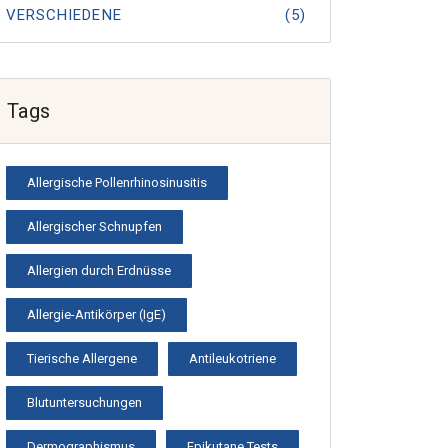
VERSCHIEDENE
(5)
Tags
Allergische Pollenrhinosinusitis
Allergischer Schnupfen
Allergien durch Erdnüsse
Allergie-Antikörper (IgE)
Tierische Allergene
Antileukotriene
Blutuntersuchungen
Dermographismus
Epikutane Tests