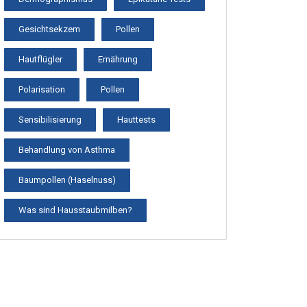
Gesichtsekzem
Pollen
Hautflügler
Ernährung
Polarisation
Pollen
Sensibilisierung
Hauttests
Behandlung von Asthma
Baumpollen (Haselnuss)
Was sind Hausstaubmilben?