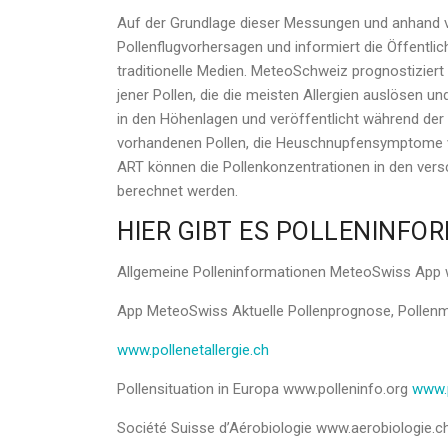
Auf der Grundlage dieser Messungen und anhand v
Pollenflugvorhersagen und informiert die Öffentl
traditionelle Medien. MeteoSchweiz prognostiziert
jener Pollen, die die meisten Allergien auslösen u
in den Höhenlagen und veröffentlicht während der 
vorhandenen Pollen, die Heuschnupfensymptome 
ART können die Pollenkonzentrationen in den ver
berechnet werden.
HIER GIBT ES POLLENINFO
Allgemeine Polleninformationen MeteoSwiss Ap
App MeteoSwiss Aktuelle Pollenprognose, Polle
www.pollenetallergie.ch
Pollensituation in Europa www.polleninfo.org
www.p
Société Suisse d’Aérobiologie www.aerobiologie.