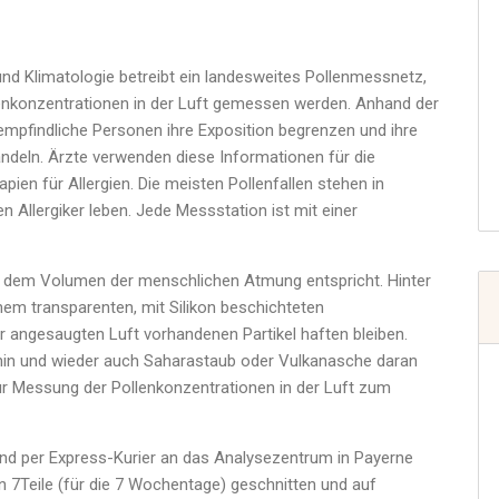
n
d Klimatologie betreibt ein landesweites Pollenmessnetz,
enkonzentrationen in der Luft gemessen werden. Anhand der
mpfindliche Personen ihre Exposition begrenzen und ihre
ndeln. Ärzte verwenden diese Informationen für die
pien für Allergien. Die meisten Pollenfallen stehen in
n Allergiker leben. Jede Messstation ist mit einer
as dem Volumen der menschlichen Atmung entspricht. Hinter
inem transparenten, mit Silikon beschichteten
er angesaugten Luft vorhandenen Partikel haften bleiben.
 hin und wieder auch Saharastaub oder Vulkanasche daran
ur Messung der Pollenkonzentrationen in der Luft zum
und per Express-Kurier an das Analysezentrum in Payerne
in 7Teile (für die 7 Wochentage) geschnitten und auf