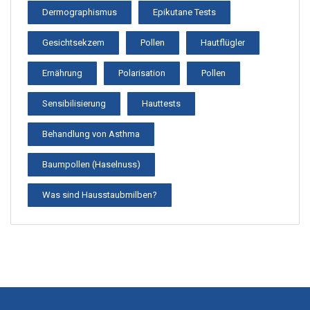
Dermographismus
Epikutane Tests
Gesichtsekzem
Pollen
Hautflügler
Ernährung
Polarisation
Pollen
Sensibilisierung
Hauttests
Behandlung von Asthma
Baumpollen (Haselnuss)
Was sind Hausstaubmilben?