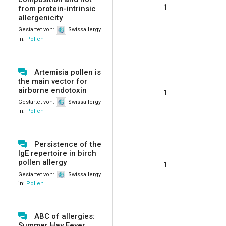
1
from protein-intrinsic
allergenicity
Gestartet von:
Swissallergy
in:
Pollen
Artemisia pollen is
the main vector for
airborne endotoxin
1
Gestartet von:
Swissallergy
in:
Pollen
Persistence of the
IgE repertoire in birch
pollen allergy
1
Gestartet von:
Swissallergy
in:
Pollen
ABC of allergies:
Summer Hay Fever