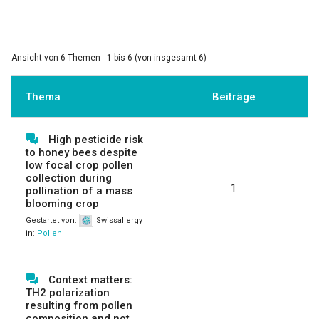
Ansicht von 6 Themen - 1 bis 6 (von insgesamt 6)
Thema
Beiträge
High pesticide risk
to honey bees despite
low focal crop pollen
collection during
1
pollination of a mass
blooming crop
Gestartet von:
Swissallergy
in:
Pollen
Context matters:
TH2 polarization
resulting from pollen
composition and not